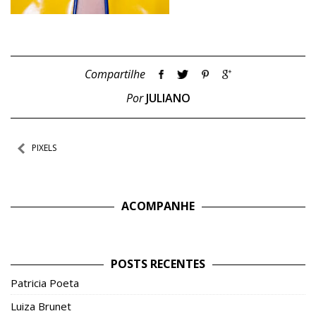
Compartilhe
Por
JULIANO
Navegação
PIXELS
de
Post
ACOMPANHE
POSTS RECENTES
Patricia Poeta
Luiza Brunet