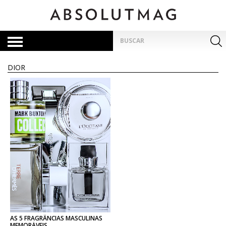
Skip
to
content
Pesquisar
por:
DIOR
AS 5 FRAGRÂNCIAS MASCULINAS
MEMORÁVEIS