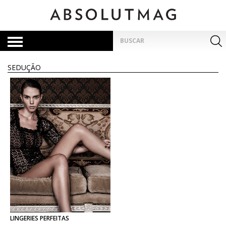
Skip
to
content
Pesquisar
por:
SEDUÇÃO
LINGERIES
PERFEITAS