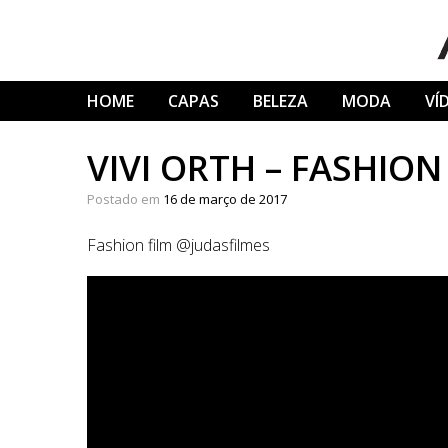
Skip
to
content
HOME
CAPAS
BELEZA
MODA
VÍ
VIVI ORTH – FASHION
Postado em
16 de março de 2017
Fashion film @judasfilmes