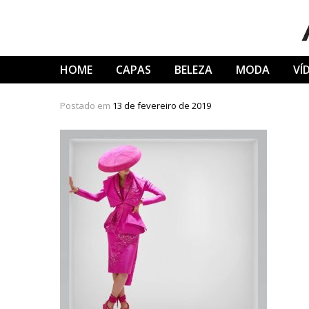
Skip
to
content
HOME
CAPAS
BELEZA
MODA
VÍ
Postado em
13 de fevereiro de 2019