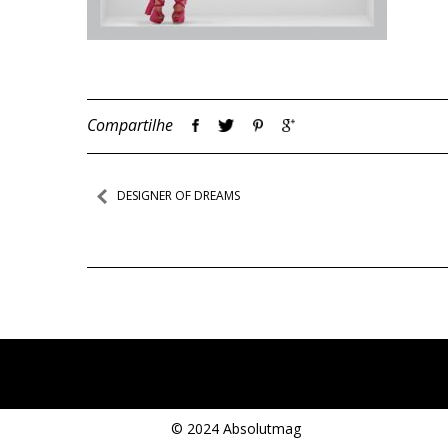
Compartilhe
Navegação
DESIGNER OF DREAMS
de
Post
© 2024 Absolutmag