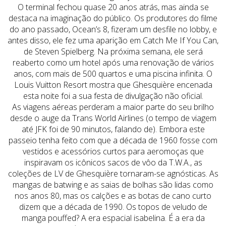
O terminal fechou quase 20 anos atrás, mas ainda se
destaca na imaginação do público. Os produtores do filme
do ano passado, Ocean’s 8, fizeram um desfile no lobby, e
antes disso, ele fez uma aparição em Catch Me If You Can,
de Steven Spielberg. Na próxima semana, ele será
reaberto como um hotel após uma renovação de vários
anos, com mais de 500 quartos e uma piscina infinita. O
Louis Vuitton Resort mostra que Ghesquière encenada
esta noite foi a sua festa de divulgação não oficial.
As viagens aéreas perderam a maior parte do seu brilho
desde o auge da Trans World Airlines (o tempo de viagem
até JFK foi de 90 minutos, falando de). Embora este
passeio tenha feito com que a década de 1960 fosse com
vestidos e acessórios curtos para aeromoças que
inspiravam os icônicos sacos de vôo da T.W.A., as
coleções de LV de Ghesquière tornaram-se agnósticas. As
mangas de batwing e as saias de bolhas são lidas como
nos anos 80, mas os calções e as botas de cano curto
dizem que a década de 1990. Os topos de veludo de
manga pouffed? A era espacial isabelina. É a era da