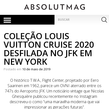
Skip
to
content
Pesquisar
por:
COLEÇÃO LOUIS
VUITTON CRUISE 2020
DESFILADA NO JFK EM
NEW YORK
Postado em
10 de maio de 2019
O histórico T.W.A., Flight Center, projetado por Eero
Saarinen em 1962, parece um OVNI aterrado entre os
747s do Aeroporto JFK. Um noticiário vintage que Nicolas
Ghesquière publicou recentemente no Instagram
descreveu-o como “uma maravilha moderna que vai
impressionar as gerações futuras”.