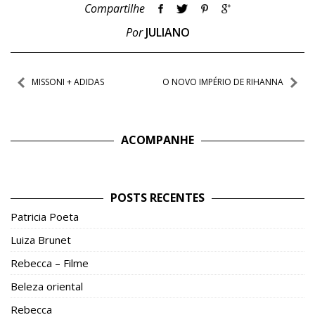
Compartilhe
Por
JULIANO
Navegação
MISSONI + ADIDAS
O NOVO IMPÉRIO DE RIHANNA
de
Post
ACOMPANHE
POSTS RECENTES
Patricia Poeta
Luiza Brunet
Rebecca – Filme
Beleza oriental
Rebecca