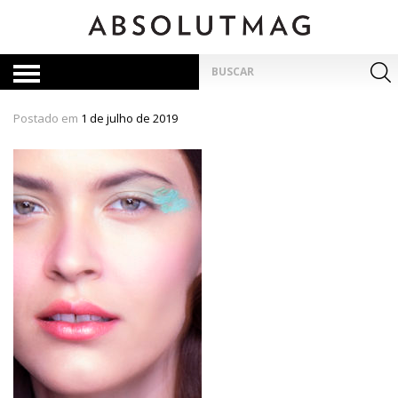
Skip
to
content
Pesquisar
por:
Postado em
1 de julho de 2019