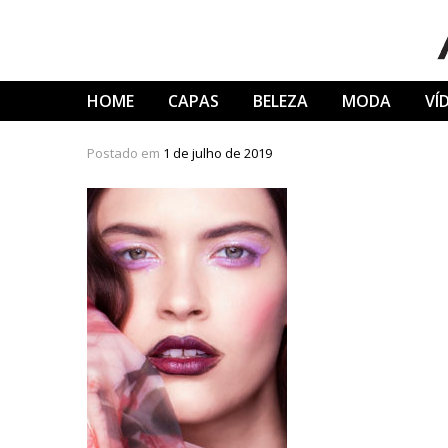
Skip
to
content
HOME
CAPAS
BELEZA
MODA
VÍ
Postado em
1 de julho de 2019