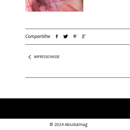
Compartilhe
Navegação
IMPRESSIONISSE
de
Post
© 2024 Absolutmag