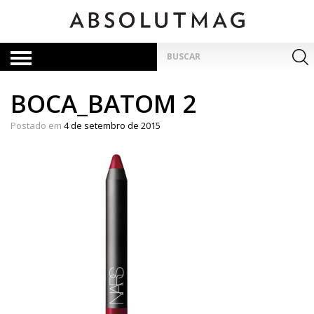
Skip
to
content
Pesquisar
por:
BOCA_BATOM 2
Postado em
4 de setembro de 2015