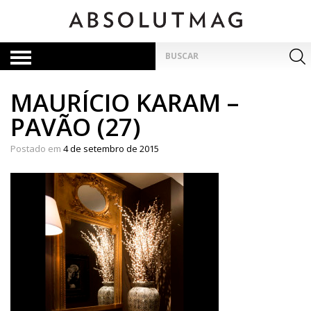
Skip
to
content
Pesquisar
por:
MAURÍCIO KARAM –
PAVÃO (27)
Postado em
4 de setembro de 2015