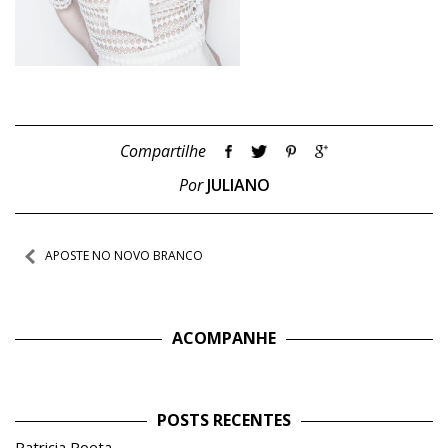
Compartilhe
Por
JULIANO
Navegação
APOSTE NO NOVO BRANCO
de
Post
ACOMPANHE
POSTS RECENTES
Patricia Poeta