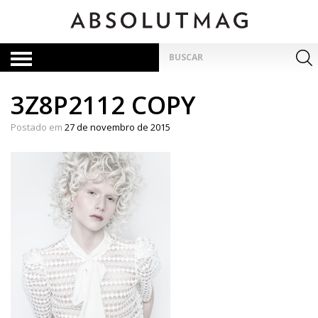
Skip
to
content
Pesquisar
por:
3Z8P2112 COPY
Postado em
27 de novembro de 2015