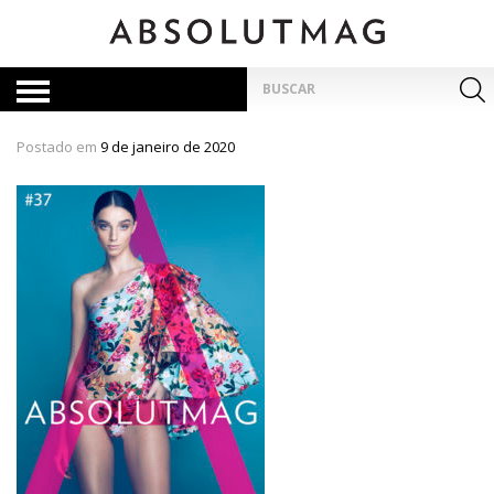
Skip
to
content
Pesquisar
por:
Postado em
9 de janeiro de 2020