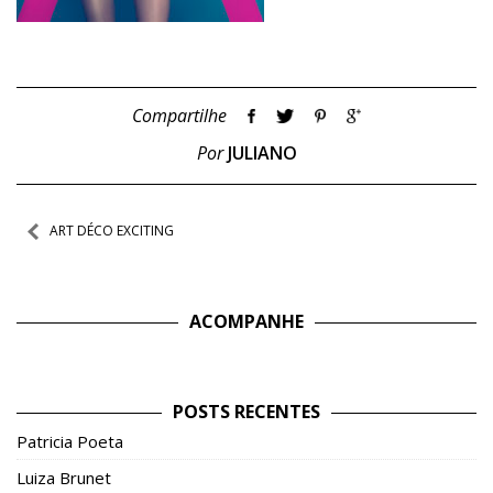
Compartilhe
Por
JULIANO
Navegação
ART DÉCO EXCITING
de
Post
ACOMPANHE
POSTS RECENTES
Patricia Poeta
Luiza Brunet