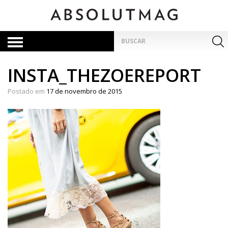
Skip
to
content
Pesquisar
por:
INSTA_THEZOEREPORT
Postado em
17 de novembro de 2015