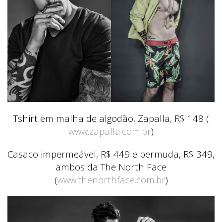
Tshirt em malha de algodão, Zapalla, R$ 148 (
www.zapalla.com.br
)
Casaco impermeável, R$ 449 e b
ermuda, R$ 349,
ambos da The North Face
(
www.thenorthface.com.br
)