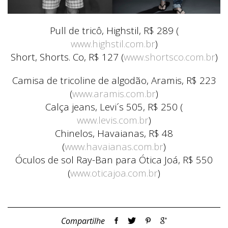
Pull de tricô, Highstil, R$ 289 (
www.highstil.com.br
)
Short, Shorts. Co, R$ 127 (
www.shortsco.com.br
)
Camisa de tricoline de algodão, Aramis, R$ 223
(
www.aramis.com.br
)
Calça jeans, Levi´s 505, R$ 250 (
www.levis.com.br
)
Chinelos, Havaianas, R$ 48
(
www.havaianas.com.br
)
Óculos de sol Ray-Ban para Ótica Joá, R$ 550
(
www.oticajoa.com.br
)
Compartilhe