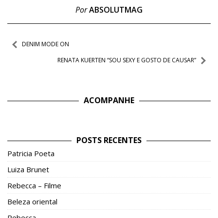
Por
ABSOLUTMAG
Navegação
DENIM MODE ON
de
RENATA KUERTEN “SOU SEXY E GOSTO DE CAUSAR”
Post
ACOMPANHE
POSTS RECENTES
Patricia Poeta
Luiza Brunet
Rebecca – Filme
Beleza oriental
Rebecca