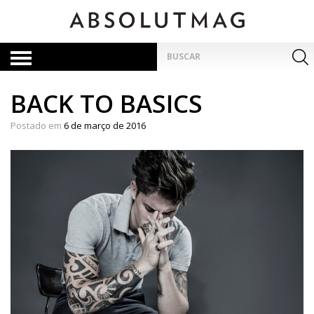
Skip
to
content
Pesquisar
por:
BACK TO BASICS
Postado em
6 de março de 2016