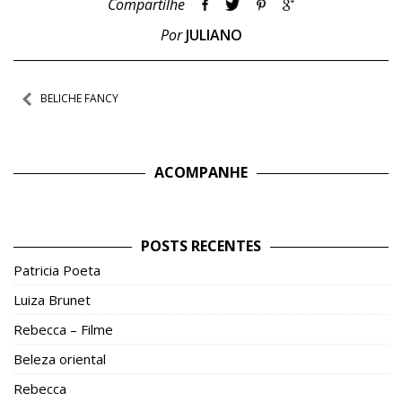
Compartilhe
Por
JULIANO
Navegação
BELICHE FANCY
de
Post
ACOMPANHE
POSTS RECENTES
Patricia Poeta
Luiza Brunet
Rebecca – Filme
Beleza oriental
Rebecca