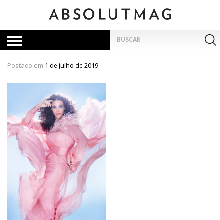
Skip
to
content
Pesquisar
por:
Postado em
1 de julho de 2019