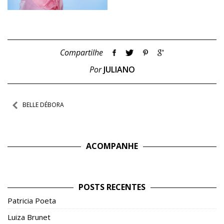
Compartilhe
Por
JULIANO
Navegação
BELLE DÉBORA
de
Post
ACOMPANHE
POSTS RECENTES
Patricia Poeta
Luiza Brunet