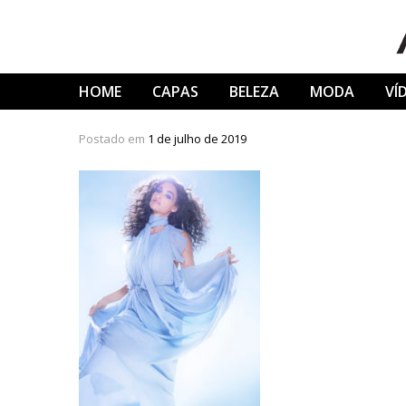
Skip
to
content
HOME
CAPAS
BELEZA
MODA
VÍ
Postado em
1 de julho de 2019