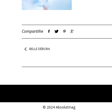
Compartilhe
Navegação
BELLE DÉBORA
de
Post
© 2024 Absolutmag