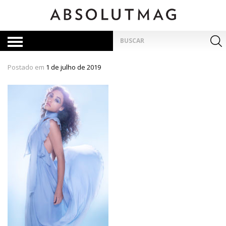
Skip
to
content
Pesquisar
por:
Postado em
1 de julho de 2019