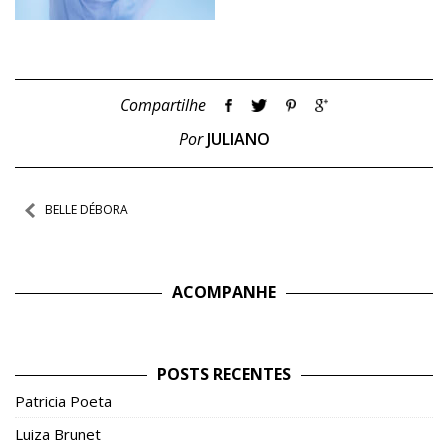
Compartilhe
Por
JULIANO
Navegação
BELLE DÉBORA
de
Post
ACOMPANHE
POSTS RECENTES
Patricia Poeta
Luiza Brunet