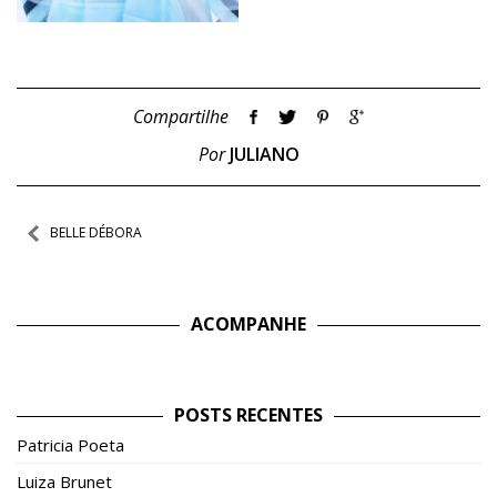
Compartilhe
Por
JULIANO
Navegação
BELLE DÉBORA
de
Post
ACOMPANHE
POSTS RECENTES
Patricia Poeta
Luiza Brunet