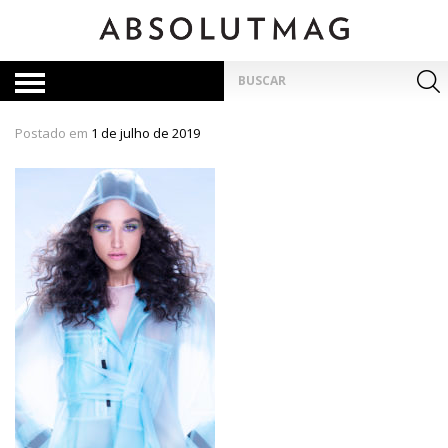
Skip
to
content
Pesquisar
por:
Postado em
1 de julho de 2019