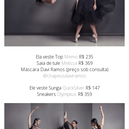
Ela veste Top
Memo
R$ 235
Saia de tule
Melissa
R$ 369
Máscara Davi Ramos (preço sob consulta)
@chapeusdaviramos
Ele veste Sunga
QuickSilver
R$ 147
Sneakers
Olympkus
R$ 359