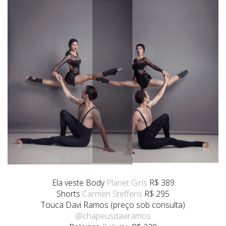
Ela veste Body
Planet Girls
R$ 389
Shorts
Carmen Steffens
R$ 295
Touca Davi Ramos (preço sob consulta)
@chapeusdaviramos