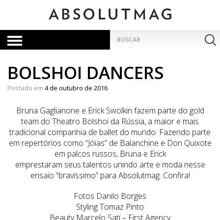
Skip
to
content
Pesquisar
por:
BOLSHOI DANCERS
Postado em
4 de outubro de 2016
Bruna Gaglianone e Erick Swolkin fazem parte do gold
team do Theatro Bolshoi da Rússia, a maior e mais
tradicional companhia de ballet do mundo. Fazendo parte
em repertórios como “Jóias” de Balanchine e Don Quixote
em palcos russos, Bruna e Erick
emprestaram seus talentos unindo arte e moda nesse
ensaio “bravíssimo” para Absolutmag. Confira!
Fotos Danilo Borges
Styling Tomaz Pinto
Beauty Marcelo Sati – First Agency