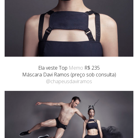
Ela veste Top
Memo
R$ 235
Máscara Davi Ramos (preço sob consulta)
@chapeusdaviramos