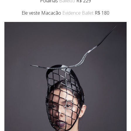
Polainas
Balletto
R$ 229
Ele veste Macacão
Evidence Ballet
R$ 180