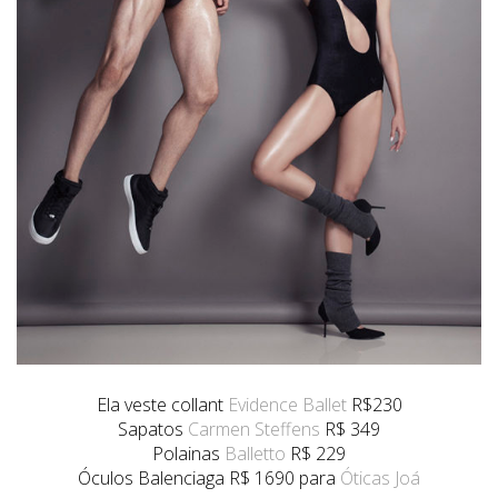
Ela veste collant
Evidence Ballet
R$230
Sapatos
Carmen Steffens
R$ 349
Polainas
Balletto
R$ 229
Óculos Balenciaga R$ 1690 para
Óticas Joá