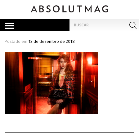
Skip
to
content
Pesquisar
por:
Postado em
13 de dezembro de 2018