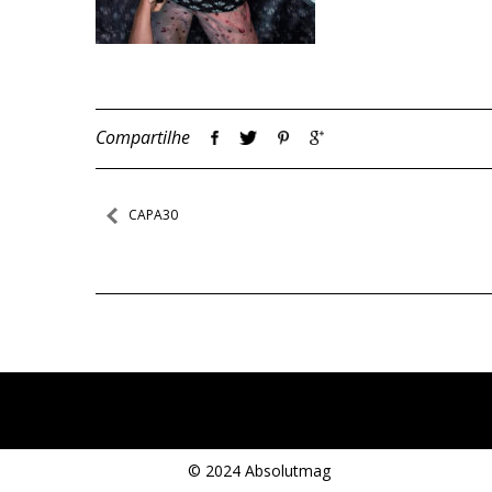
Compartilhe
Navegação
CAPA30
de
Post
© 2024 Absolutmag