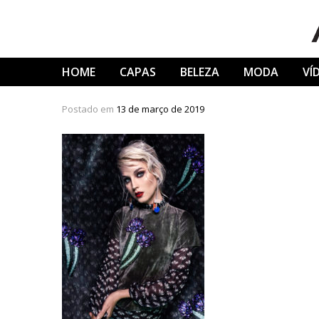
Skip
to
content
HOME
CAPAS
BELEZA
MODA
VÍ
Postado em
13 de março de 2019