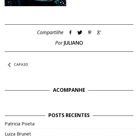
Compartilhe
Por
JULIANO
Navegação
CAPA30
de
Post
ACOMPANHE
POSTS RECENTES
Patricia Poeta
Luiza Brunet