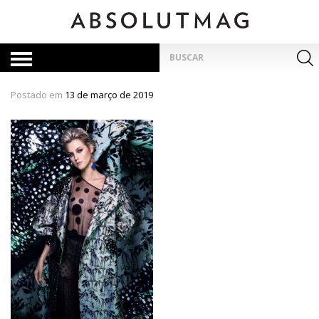
Skip
to
content
Pesquisar
por:
Postado em
13 de março de 2019