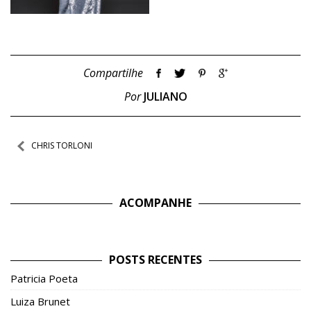
Compartilhe
Por
JULIANO
Navegação
CHRIS TORLONI
de
Post
ACOMPANHE
POSTS RECENTES
Patricia Poeta
Luiza Brunet