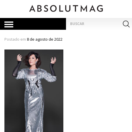
Skip
to
content
Pesquisar
por:
Postado em
8 de agosto de 2022