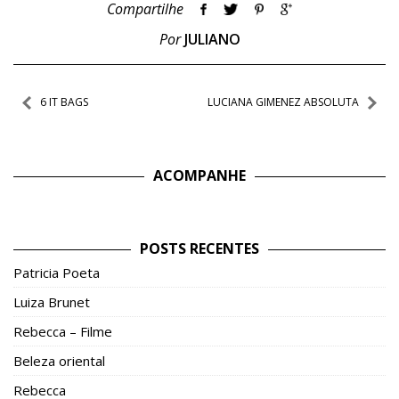
Compartilhe
Por
JULIANO
Navegação
6 IT BAGS
LUCIANA GIMENEZ ABSOLUTA
de
Post
ACOMPANHE
POSTS RECENTES
Patricia Poeta
Luiza Brunet
Rebecca – Filme
Beleza oriental
Rebecca