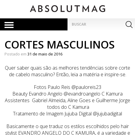
Skip
to
content
Pesquisar
por:
CORTES MASCULINOS
Postado em
31 de maio de 2016
Quer saber quais são as melhores tendências sobre corte
de cabelo masculino? Então, leia a matéria e inspire-se.
Fotos Paulo Reis @pauloreis23
Beauty Evandro Angelo @evandroangelo C Kamura
Assistentes Gabriel Almeida, Aline Goes e Guilherme Jorge
todos do C Kamura
Tratamento de Imagem Jujuba Digital @jujubadigital
Basicamente o que traduz os estilos escolhidos pelo hair
stylist EVANDRO ANGELO DO C KAMURA, é a variedade e