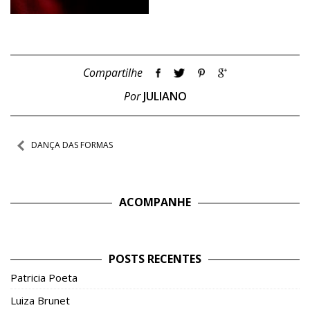
Compartilhe
Por
JULIANO
Navegação
DANÇA DAS FORMAS
de
Post
ACOMPANHE
POSTS RECENTES
Patricia Poeta
Luiza Brunet