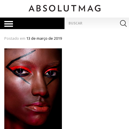
Skip
to
content
Pesquisar
por:
Postado em
13 de março de 2019