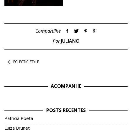
Compartilhe
Por
JULIANO
Navegação
ECLECTIC STYLE
de
Post
ACOMPANHE
POSTS RECENTES
Patricia Poeta
Luiza Brunet