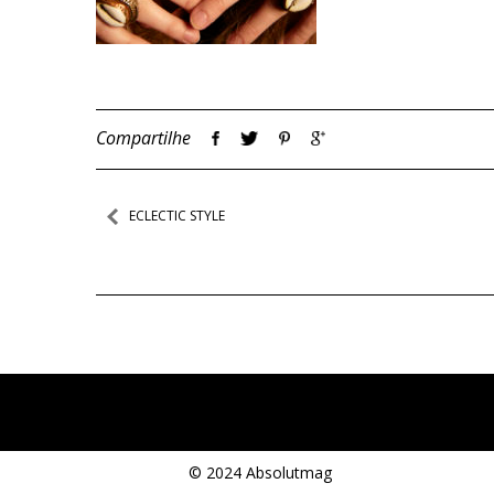
Compartilhe
Navegação
ECLECTIC STYLE
de
Post
© 2024 Absolutmag