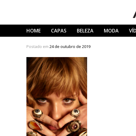
Skip
to
content
HOME
CAPAS
BELEZA
MODA
VÍ
Postado em
24 de outubro de 2019