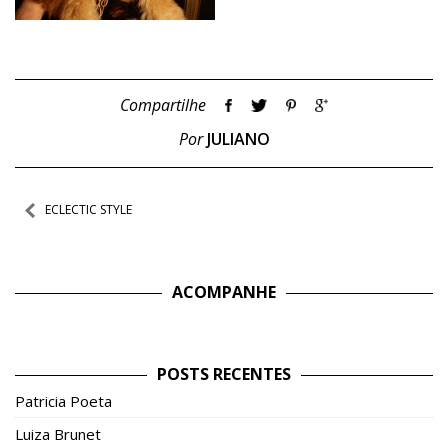
Compartilhe
Por
JULIANO
Navegação
ECLECTIC STYLE
de
Post
ACOMPANHE
POSTS RECENTES
Patricia Poeta
Luiza Brunet