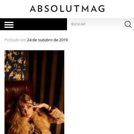
Skip
to
content
Pesquisar
por:
Postado em
24 de outubro de 2019