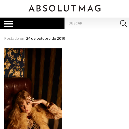
Skip
to
content
Pesquisar
por:
Postado em
24 de outubro de 2019