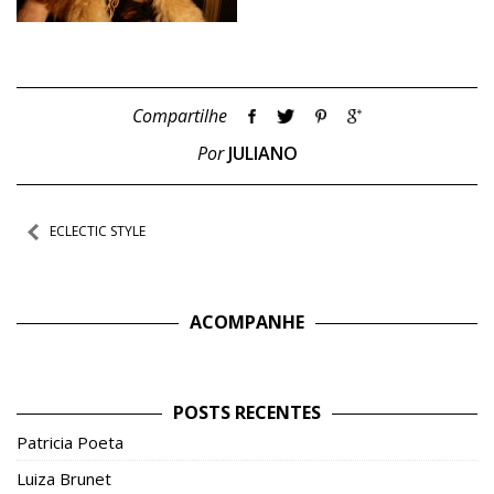
Compartilhe
Por
JULIANO
Navegação
ECLECTIC STYLE
de
Post
ACOMPANHE
POSTS RECENTES
Patricia Poeta
Luiza Brunet