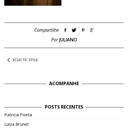
Compartilhe
Por
JULIANO
Navegação
ECLECTIC STYLE
de
Post
ACOMPANHE
POSTS RECENTES
Patricia Poeta
Luiza Brunet