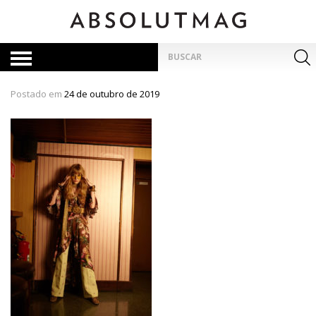
Skip
to
content
Pesquisar
por:
Postado em
24 de outubro de 2019