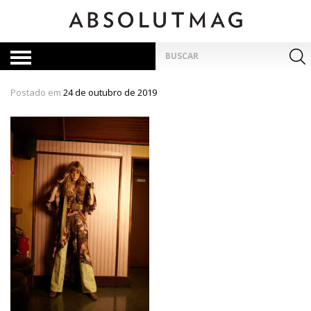
Skip
to
content
Pesquisar
por:
Postado em
24 de outubro de 2019