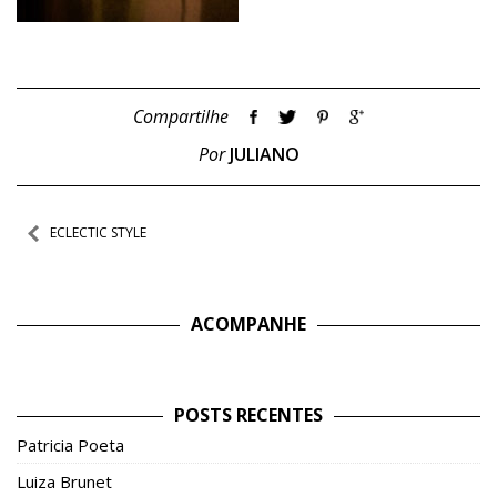
Compartilhe
Por
JULIANO
Navegação
ECLECTIC STYLE
de
Post
ACOMPANHE
POSTS RECENTES
Patricia Poeta
Luiza Brunet