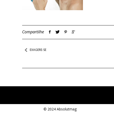
Compartilhe
Navegação
EXAGERE-SE
de
Post
© 2024 Absolutmag