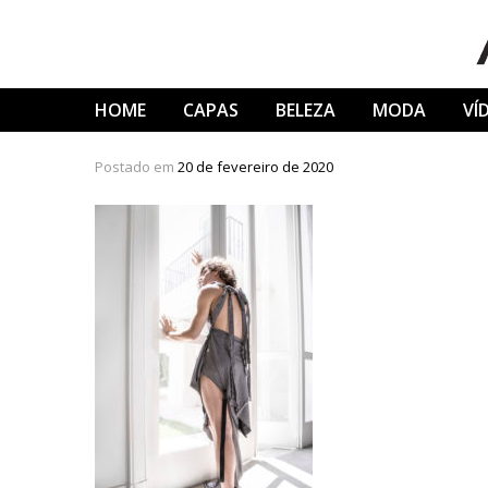
Skip
to
content
HOME
CAPAS
BELEZA
MODA
VÍ
Postado em
20 de fevereiro de 2020