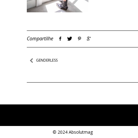
Compartilhe
Navegação
GENDERLESS
de
Post
© 2024 Absolutmag