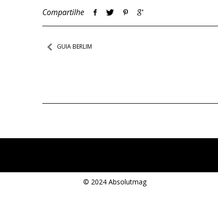
Compartilhe
Navegação
GUIA BERLIM
de
Post
© 2024 Absolutmag