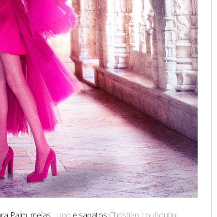
iara Palm, meias
Lupo
e sapatos
Christian Louboutin
.