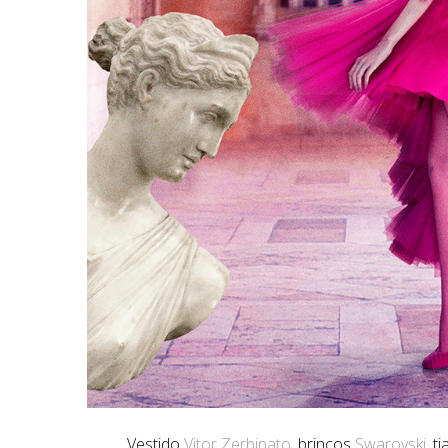
Vestido
Vitor Zerbinato
, brincos
Swarovski
, t