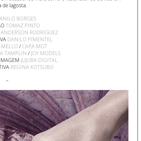
 de lagosta.
ANILO BORGES
ÃO
TOMAZ PINTO
A
ANDERSON RODRIGUEZ
IVA
DANILO PIMENTEL
 MELLO
/
CAPA MGT
A TAMPLIN
/
JOY MODELS
 IMAGEM
JUJUBA DIGITAL
TIVA
REGINA KOTSUBO
–