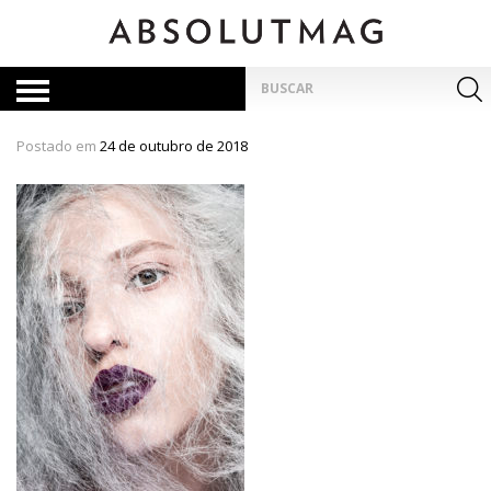
Skip
to
content
Pesquisar
por:
Postado em
24 de outubro de 2018