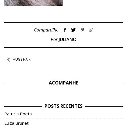
Compartilhe
Por
JULIANO
Navegação
HUGE HAIR
de
Post
ACOMPANHE
POSTS RECENTES
Patricia Poeta
Luiza Brunet