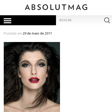
Skip
to
content
Pesquisar
por:
Postado em
29 de maio de 2017