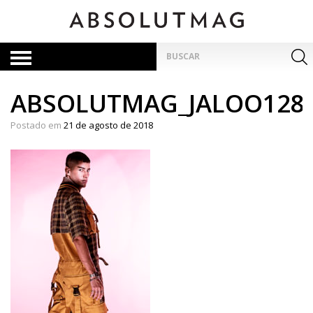
Skip
to
content
Pesquisar
por:
ABSOLUTMAG_JALOO128
Postado em
21 de agosto de 2018