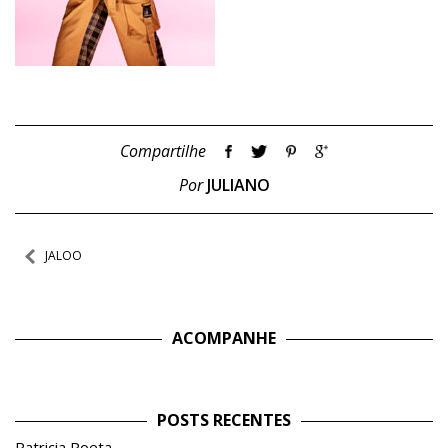
Compartilhe
Por
JULIANO
Navegação
JALOO
de
Post
ACOMPANHE
POSTS RECENTES
Patricia Poeta