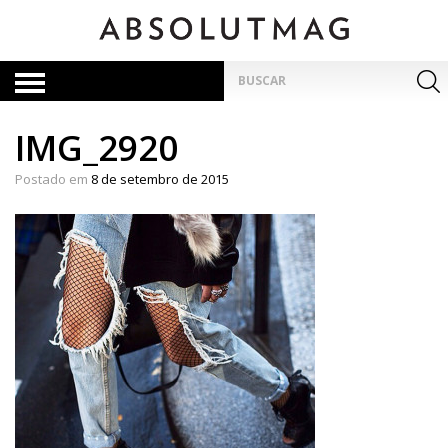
Skip
to
content
Pesquisar
por:
IMG_2920
Postado em
8 de setembro de 2015