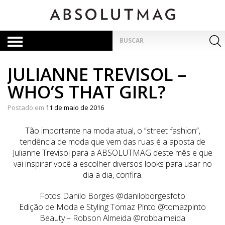
Skip
to
content
Pesquisar
por:
JULIANNE TREVISOL –
WHO’S THAT GIRL?
Postado em
11 de maio de 2016
Tão importante na moda atual, o “street fashion”,
tendência de moda que vem das ruas é a aposta de
Julianne Trevisol para a ABSOLUTMAG deste mês e que
vai inspirar você a escolher diversos looks para usar no
dia a dia, confira.
Fotos Danilo Borges @daniloborgesfoto
Edição de Moda e Styling Tomaz Pinto @tomazpinto
Beauty – Robson Almeida @robbalmeida