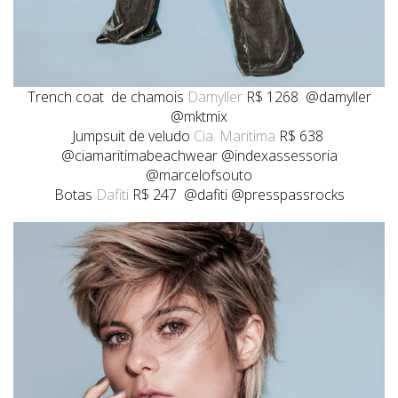
Trench coat de chamois
Damyller
R$ 1268 @damyller
@mktmix
Jumpsuit de veludo
Cia. Maritima
R$ 638
@ciamaritimabeachwear @indexassessoria
@marcelofsouto
Botas
Dafiti
R$ 247 @dafiti @presspassrocks