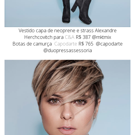
Vestido capa de neoprene e strass Alexandre
Herchcovitch para
C&A
R$ 387 @mktmix
Botas de camurça
Capodarte
R$ 765 @capodarte
@duopressassessoria