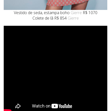
Vestido de seda, estampa boho
Gierre
R$ 1070
Colete de lã R$ 854
Gierre