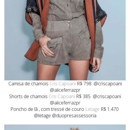
Camisa de chamois
Cris Capoani
R$ 798 @criscapoani
@aliceferrazpr
Shorts de chamois
Cris Capoani
R$ 385 @criscapoani
@aliceferrazpr
Poncho de lã , com tressé de couro
Letage
R$ 1.470
@letage @duopresassessoria