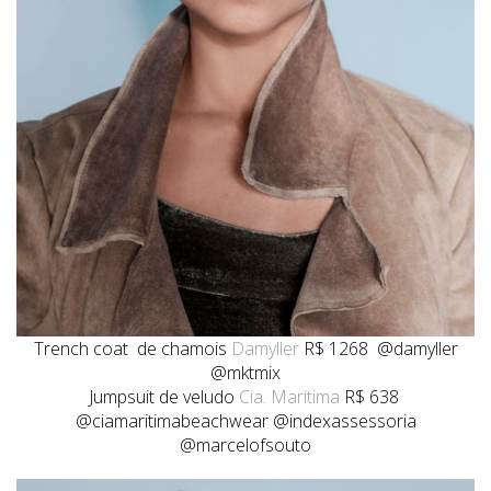
Trench coat de chamois
Damyller
R$ 1268 @damyller
@mktmix
Jumpsuit de veludo
Cia. Maritima
R$ 638
@ciamaritimabeachwear @indexassessoria
@marcelofsouto