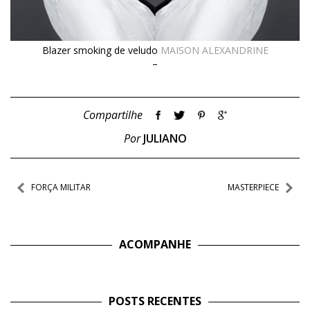
Blazer smoking de veludo
MAISON ALEXANDRINE
–
Compartilhe
Por
JULIANO
Navegação
FORÇA MILITAR
MASTERPIECE
de
Post
ACOMPANHE
POSTS RECENTES