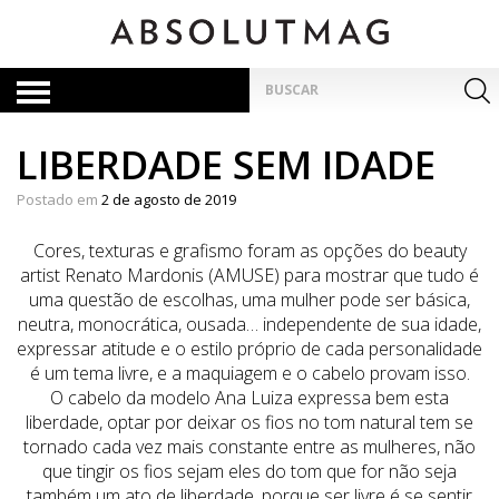
Skip
to
content
Pesquisar
por:
LIBERDADE SEM IDADE
Postado em
2 de agosto de 2019
Cores, texturas e grafismo foram as opções do beauty
artist Renato Mardonis (AMUSE) para mostrar que tudo é
uma questão de escolhas, uma mulher pode ser básica,
neutra, monocrática, ousada… independente de sua idade,
expressar atitude e o estilo próprio de cada personalidade
é um tema livre, e a maquiagem e o cabelo provam isso.
O cabelo da modelo Ana Luiza expressa bem esta
liberdade, optar por deixar os fios no tom natural tem se
tornado cada vez mais constante entre as mulheres, não
que tingir os fios sejam eles do tom que for não seja
também um ato de liberdade, porque ser livre é se sentir