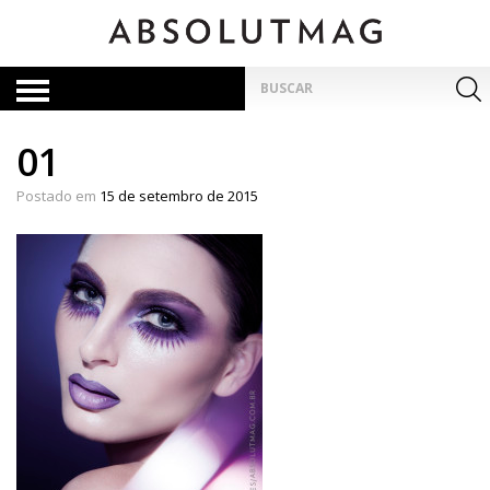
Skip
to
content
Pesquisar
por:
01
Postado em
15 de setembro de 2015