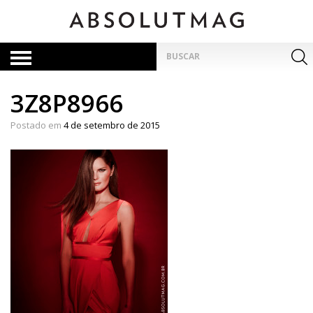
Skip
to
content
Pesquisar
por:
3Z8P8966
Postado em
4 de setembro de 2015