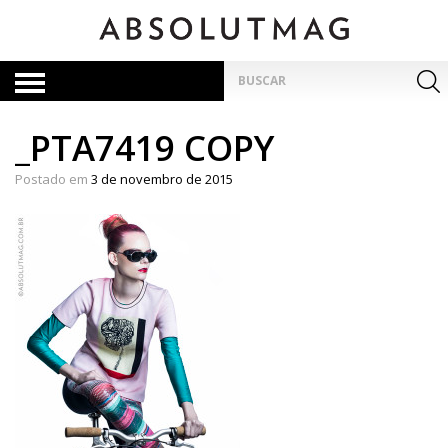
Skip
to
content
Pesquisar
por:
_PTA7419 COPY
Postado em
3 de novembro de 2015