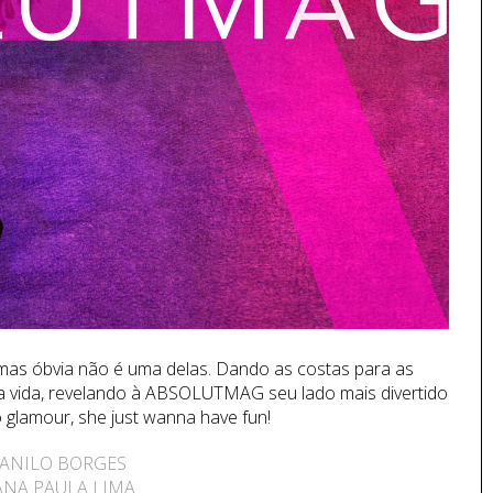
mas óbvia não é uma delas. Dando as costas para as
da vida, revelando à ABSOLUTMAG seu lado mais divertido
 glamour, she just wanna have fun!
ANILO BORGES
ANA PAULA LIMA