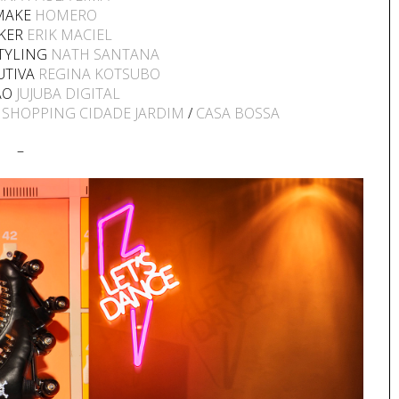
 MAKE
HOMERO
AKER
ERIK MACIEL
STYLING
NATH SANTANA
UTIVA
REGINA KOTSUBO
ÃO
JUJUBA DIGITAL
/
SHOPPING CIDADE JARDIM
/
CASA BOSSA
–