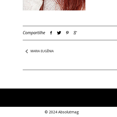
Compartilhe
Navegação
MARIA EUGÊNIA
de
Post
© 2024 Absolutmag