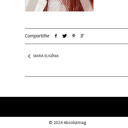
Compartilhe
Navegação
MARIA EUGÊNIA
de
Post
© 2024 Absolutmag