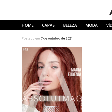
Skip
to
content
HOME
CAPAS
BELEZA
MODA
VÍ
Postado em
7 de outubro de 2021