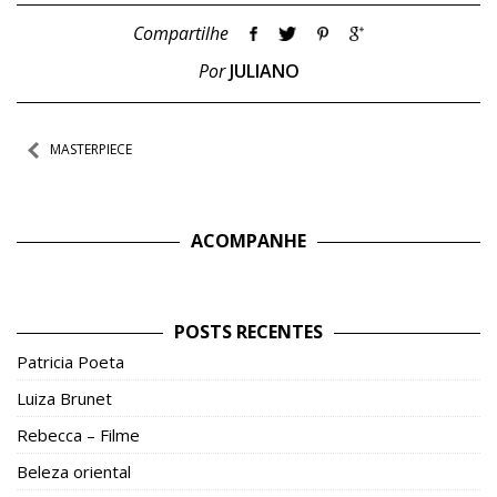
Compartilhe
Por
JULIANO
Navegação
MASTERPIECE
de
Post
ACOMPANHE
POSTS RECENTES
Patricia Poeta
Luiza Brunet
Rebecca – Filme
Beleza oriental