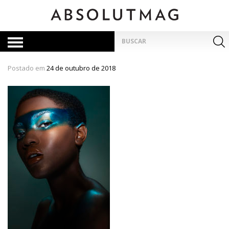
Skip
to
content
Pesquisar
por:
Postado em
24 de outubro de 2018