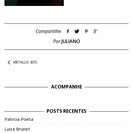
Compartilhe
Por
JULIANO
Navegação
METALLIC 80’S
de
Post
ACOMPANHE
POSTS RECENTES
Patricia Poeta
Luiza Brunet